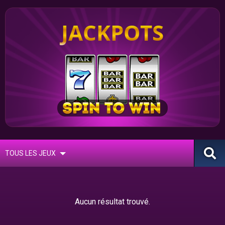
JACKPOTS
TOUS LES JEUX
Aucun résultat trouvé.