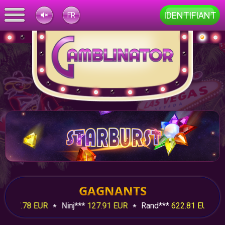
IDENTIFIANT
FR
UK
TR
RU
HY
EU
EN
AZ
GAGNANTS
*
27.78 EUR
Ninj***
127.91 EUR
Rand***
622.81 EUR
T