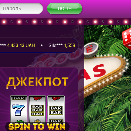
ЛОГІН
33.43 UAH
Sile***
1,558.19 UAH
ProK***
2,965.85 
ДЖЕКПОТ