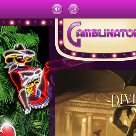
UK
TR
RU
HY
Dark***
1,872.56 UAH
Dark***
1,872.56 UAH
Arca
FR
EU
EN
AZ